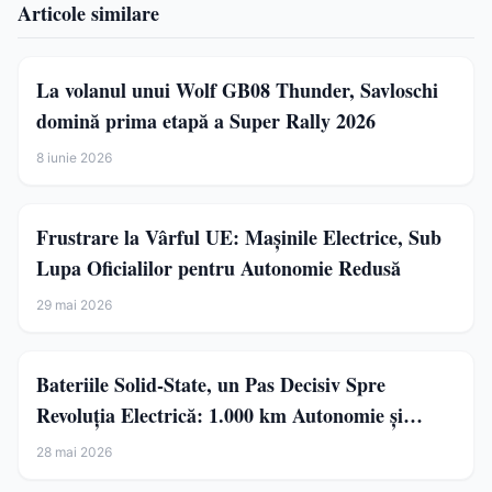
Articole similare
La volanul unui Wolf GB08 Thunder, Savloschi
domină prima etapă a Super Rally 2026
8 iunie 2026
Frustrare la Vârful UE: Mașinile Electrice, Sub
Lupa Oficialilor pentru Autonomie Redusă
29 mai 2026
Bateriile Solid-State, un Pas Decisiv Spre
Revoluția Electrică: 1.000 km Autonomie și
Încărcare în Minute
28 mai 2026