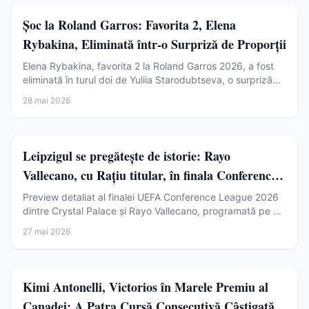
Sport
Șoc la Roland Garros: Favorita 2, Elena
Rybakina, Eliminată într-o Surpriză de Proporții
Elena Rybakina, favorita 2 la Roland Garros 2026, a fost
eliminată în turul doi de Yuliia Starodubtseva, o surpriză
majoră la turneul de Mare Șlem.
28 mai 2026
Sport
Leipzigul se pregătește de istorie: Rayo
Vallecano, cu Rațiu titular, în finala Conference
League
Preview detaliat al finalei UEFA Conference League 2026
dintre Crystal Palace și Rayo Vallecano, programată pe 27
mai la Leipzig. Andrei Rațiu, așteptat titular.
27 mai 2026
Sport
Kimi Antonelli, Victorios în Marele Premiu al
Canadei: A Patra Cursă Consecutivă Câștigată