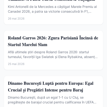
Kimi Antonelli de la Mercedes a câștigat Marele Premiu al
Canadei 2026, a patra sa victorie consecutivă în F1,
consolidându-și poziția de lider. George Russell a
26 mai 2026
abandonat, iar Lewis Hamilton și Max Verstappen au
completat podiumul.
Sport
Roland Garros 2026: Zgura Parisiană Încinsă de
Startul Marelui Slam
Află ultimele știri despre Roland Garros 2026: startul
turneului, favoriții Iga Swiatek și Elena Rybakina, absența
lui Carlos Alcaraz și inovațiile tehnologice introduse.
25 mai 2026
Sport
Dinamo București Luptă pentru Europa: Egal
Crucial și Pregătiri Intense pentru Baraj
Dinamo București, după un egal 1-1 cu U Cluj, se
pregătește de barajul crucial pentru calificarea în UEFA
Conference League. George Pușcaș revine.