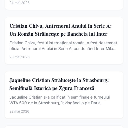
24 mai 2026
Sport
Cristian Chivu, Antrenorul Anului în Serie A:
Un Român Strălucește pe Bancheta lui Inter
Cristian Chivu, fostul internațional român, a fost desemnat
oficial Antrenorul Anului în Serie A, conducând Inter Milano
la câștigarea titlului și a Cupei Italiei în sezonul 2025/2026.
23 mai 2026
Sport
Jaqueline Cristian Strălucește la Strasbourg:
Semifinală Istorică pe Zgura Franceză
Jaqueline Cristian s-a calificat în semifinalele turneului
WTA 500 de la Strasbourg, învingând-o pe Daria
Kasatkina. O veste excelentă pentru tenisul românesc.
22 mai 2026