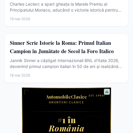
Charles Leclerc a spart gheața la Marele Premiu al
Principatului Monaco, aducând o victorie istorică pentru
Ferrari pe străzile orașului său natal. Un final dramatic
19 mai 2026
relansează lupta pentru titlu în F1.
Sport
Sinner Scrie Istorie la Roma: Primul Italian
Campion în Jumătate de Secol la Foro Italico
Jannik Sinner a câștigat Internazionali BNL d'Italia 2026,
devenind primul campion italian în 50 de ani și realizând
Career Golden Masters. O performanță istorică.
18 mai 2026