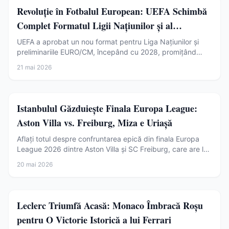
Sport
Revoluție în Fotbalul European: UEFA Schimbă
Complet Formatul Ligii Națiunilor și al
Preliminariilor
UEFA a aprobat un nou format pentru Liga Națiunilor și
preliminariile EURO/CM, începând cu 2028, promițând
meciuri mai competitive și noi șanse de calificare pentru
21 mai 2026
România.
Sport
Istanbulul Găzduiește Finala Europa League:
Aston Villa vs. Freiburg, Miza e Uriașă
Aflați totul despre confruntarea epică din finala Europa
League 2026 dintre Aston Villa și SC Freiburg, care are loc
la Istanbul. Miza e uriașă!
20 mai 2026
Sport
Leclerc Triumfă Acasă: Monaco Îmbracă Roșu
pentru O Victorie Istorică a lui Ferrari