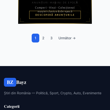
1
2
3
Următor →
BZ
Bayz
Știri din România — Politică, Sport, Crypto, Auto, Evenimente
Categorii