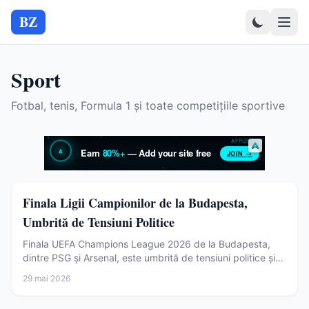
BZ
Sport
Fotbal, tenis, Formula 1 și toate competițiile sportive
Sport
Finala Ligii Campionilor de la Budapesta,
Umbrită de Tensiuni Politice
Finala UEFA Champions League 2026 de la Budapesta,
dintre PSG și Arsenal, este umbrită de tensiuni politice și
financiare legate de fostul premier Viktor Orban.
29 mai 2026