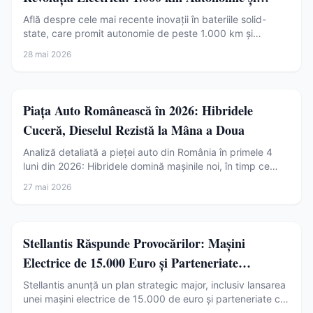
Încărcare în Minute
Află despre cele mai recente inovații în bateriile solid-
state, care promit autonomie de peste 1.000 km și
încărcare ultra-rapidă, transformând radical piața auto.
28 mai 2026
Auto
Piața Auto Românească în 2026: Hibridele
Cuceră, Dieselul Rezistă la Mâna a Doua
Analiză detaliată a pieței auto din România în primele 4
luni din 2026: Hibridele domină mașinile noi, în timp ce
dieselul rezistă pe piața second-hand, cu importuri masive
27 mai 2026
din Europa. Aflați despre tendințele de electrificare și
provocările pieței locale.
Auto
Stellantis Răspunde Provocărilor: Mașini
Electrice de 15.000 Euro și Parteneriate
Strategice
Stellantis anunță un plan strategic major, inclusiv lansarea
unei mașini electrice de 15.000 de euro și parteneriate cu
producători chinezi pentru piața europeană.