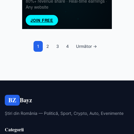
1
2
3
4
Următor →
BZ
Bayz
Știri din România — Politică, Sport, Crypto, Auto, Evenimente
Categorii