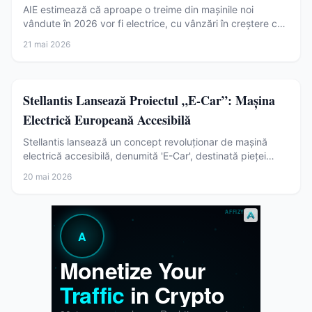
AIE estimează că aproape o treime din mașinile noi
vândute în 2026 vor fi electrice, cu vânzări în creștere cu
30% în Europa și China dominantă. Descoperă trendurile
21 mai 2026
globale și impactul în România.
Auto
Stellantis Lansează Proiectul „E-Car”: Mașina
Electrică Europeană Accesibilă
Stellantis lansează un concept revoluționar de mașină
electrică accesibilă, denumită 'E-Car', destinată pieței
europene. Producția începe în 2028 în Italia.
20 mai 2026