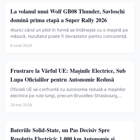
Auto
La volanul unui Wolf GB08 Thunder, Savloschi
domină prima etapă a Super Rally 2026
Atunci când un pilot în formă se întâlnește cu o mașină pe
măsură, rezultatul poate fi devastator pentru concurență.
8 iunie 2026
Auto
Frustrare la Vârful UE: Mașinile Electrice, Sub
Lupa Oficialilor pentru Autonomie Redusă
Oficialii UE se confruntă cu autonomia redusă a mașinilor
electrice pe rute lungi, precum Bruxelles-Strasbourg,
generând frustrare și semnale de alarmă pentru tranziția
29 mai 2026
verde.
Auto
Bateriile Solid-State, un Pas Decisiv Spre
Revoluția Electrică: 1.000 km Autonomie și