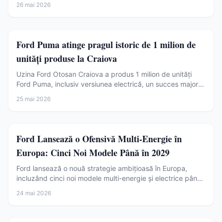
26 mai 2026
Auto
Ford Puma atinge pragul istoric de 1 milion de
unități produse la Craiova
Uzina Ford Otosan Craiova a produs 1 milion de unități
Ford Puma, inclusiv versiunea electrică, un succes major
pentru industria auto românească în context european.
25 mai 2026
Auto
Ford Lansează o Ofensivă Multi-Energie în
Europa: Cinci Noi Modele Până în 2029
Ford lansează o nouă strategie ambițioasă în Europa,
incluzând cinci noi modele multi-energie și electrice până
în 2029, consolidând angajamentul față de piața
24 mai 2026
europeană. Aflați detaliile noii ofensive Ford.