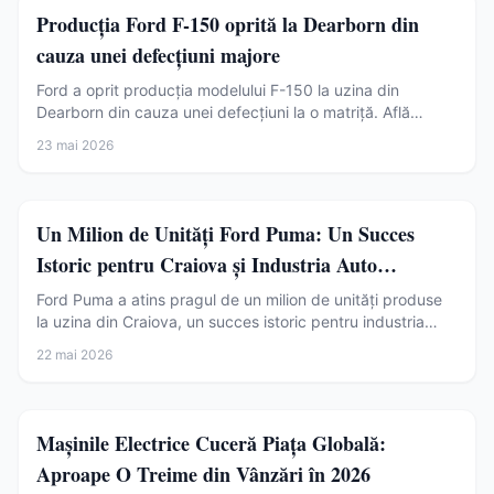
Auto
Producția Ford F-150 oprită la Dearborn din
cauza unei defecțiuni majore
Ford a oprit producția modelului F-150 la uzina din
Dearborn din cauza unei defecțiuni la o matriță. Află
impactul asupra stocurilor și provocările lanțului de
23 mai 2026
aprovizionare.
Auto
Un Milion de Unități Ford Puma: Un Succes
Istoric pentru Craiova și Industria Auto
Românească
Ford Puma a atins pragul de un milion de unități produse
la uzina din Craiova, un succes istoric pentru industria
auto românească și pentru modelul electric Puma Gen-E.
22 mai 2026
Auto
Mașinile Electrice Cuceră Piața Globală:
Aproape O Treime din Vânzări în 2026