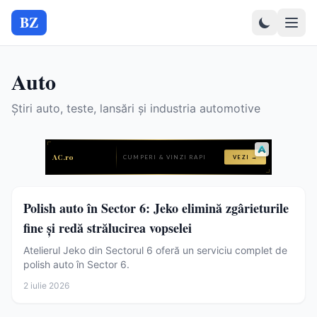
BZ
Auto
Știri auto, teste, lansări și industria automotive
Auto
Polish auto în Sector 6: Jeko elimină zgârieturile
fine și redă strălucirea vopselei
Atelierul Jeko din Sectorul 6 oferă un serviciu complet de
polish auto în Sector 6.
2 iulie 2026