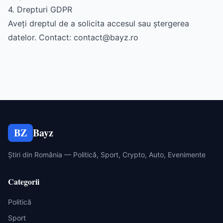
4. Drepturi GDPR
Aveți dreptul de a solicita accesul sau ștergerea
datelor. Contact:
contact@bayz.ro
BZ
Bayz
Știri din România — Politică, Sport, Crypto, Auto, Evenimente
Categorii
Politică
Sport