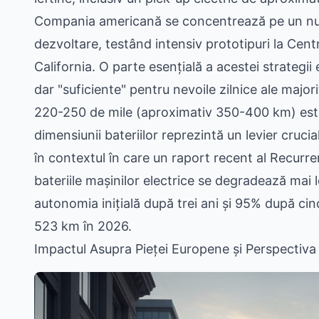
Compania americană se concentrează pe un numă
dezvoltare, testând intensiv prototipuri la Cent
California. O parte esențială a acestei strategii
dar "suficiente" pentru nevoile zilnice ale major
220-250 de mile (aproximativ 350-400 km) este 
dimensiunii bateriilor reprezintă un levier cruci
în contextul în care un raport recent al Recurren
bateriile mașinilor electrice se degradează mai
autonomia inițială după trei ani și 95% după cin
523 km în 2026.
Impactul Asupra Pieței Europene și Perspecti