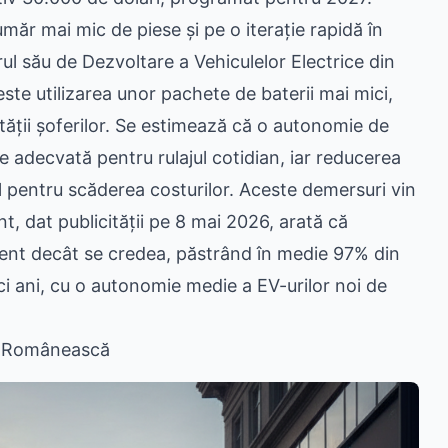
r mai mic de piese și pe o iterație rapidă în
rul său de Dezvoltare a Vehiculelor Electrice din
 este utilizarea unor pachete de baterii mai mici,
ității șoferilor. Se estimează că o autonomie de
adecvată pentru rulajul cotidian, iar reducerea
al pentru scăderea costurilor. Aceste demersuri vin
t, dat publicității pe 8 mai 2026, arată că
 lent decât se credea, păstrând în medie 97% din
ci ani, cu o autonomie medie a EV-urilor noi de
va Românească