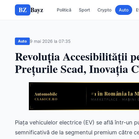
BZ
Bayz
Politică
Sport
Crypto
Auto
E
9 mai 2026 la 07:35
Auto
Revoluția Accesibilității p
Prețurile Scad, Inovația C
Piața vehiculelor electrice (EV) se află într-un 
semnificativă de la segmentul premium către cel