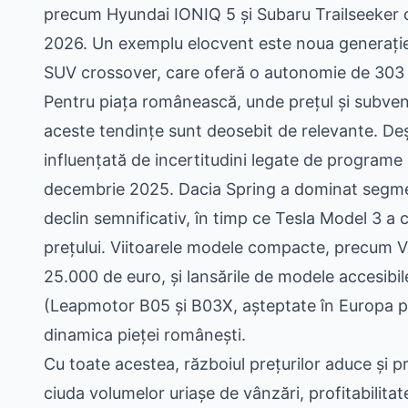
precum Hyundai IONIQ 5 și Subaru Trailseeker d
2026. Un exemplu elocvent este noua generație
SUV crossover, care oferă o autonomie de 303 m
Pentru piața românească, unde prețul și subvenții
aceste tendințe sunt deosebit de relevante. Deși
influențată de incertitudini legate de programe
decembrie 2025. Dacia Spring a dominat segmentu
declin semnificativ, în timp ce Tesla Model 3 a c
prețului. Viitoarele modele compacte, precum V
25.000 de euro, și lansările de modele accesib
(Leapmotor B05 și B03X, așteptate în Europa pân
dinamica pieței românești.
Cu toate acestea, războiul prețurilor aduce și p
ciuda volumelor uriașe de vânzări, profitabilita