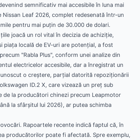
evenind semnificativ mai accesibile în luna mai
 Nissan Leaf 2026, complet redesenată într-un
ile pentru mai puțin de 30.000 de dolari.
le joacă un rol vital în decizia de achiziție,
 piața locală de EV-uri are potențial, a fost
 precum "Rabla Plus", conform unei analize din
l electricelor accesibile, dar a înregistrat un
unoscut o creștere, parțial datorită repoziționării
olkswagen ID.2 X, care vizează un preț sub
ile de la producători chinezi precum Leapmotor
ă la sfârșitul lui 2026), ar putea schimba
rovocări. Rapoartele recente indică faptul că, în
tea producătorilor poate fi afectată. Spre exemplu,