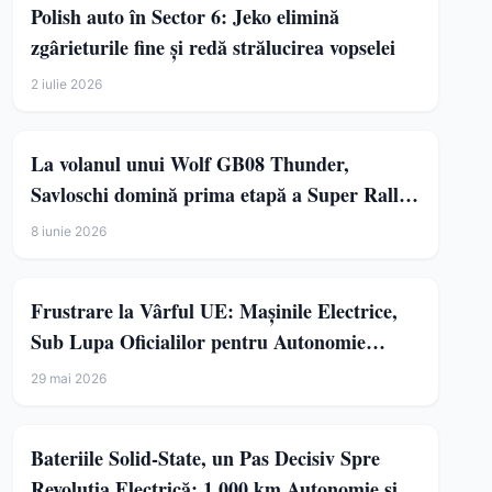
Polish auto în Sector 6: Jeko elimină
zgârieturile fine și redă strălucirea vopselei
2 iulie 2026
La volanul unui Wolf GB08 Thunder,
Savloschi domină prima etapă a Super Rally
2026
8 iunie 2026
Frustrare la Vârful UE: Mașinile Electrice,
Sub Lupa Oficialilor pentru Autonomie
Redusă
29 mai 2026
Bateriile Solid-State, un Pas Decisiv Spre
Revoluția Electrică: 1.000 km Autonomie și