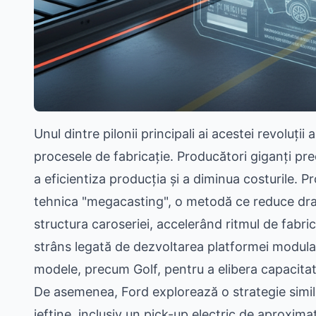
Unul dintre pilonii principali ai acestei revoluții 
procesele de fabricație. Producători giganți p
a eficientiza producția și a diminua costurile
tehnica "megacasting", o metodă ce reduce dra
structura caroseriei, accelerând ritmul de fabrica
strâns legată de dezvoltarea platformei modula
modele, precum Golf, pentru a elibera capacitat
De asemenea, Ford explorează o strategie simila
ieftine, inclusiv un pick-up electric de aproxim