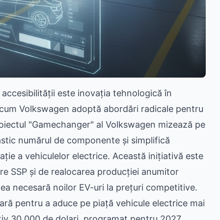
a accesibilității este inovația tehnologică în
recum Volkswagen adoptă abordări radicale pentru
. Proiectul "Gamechanger" al Volkswagen mizează pe
stic numărul de componente și simplifică
ție a vehiculelor electrice. Această inițiativă este
re SSP și de realocarea producției anumitor
ea necesară noilor EV-uri la prețuri competitive.
ră pentru a aduce pe piață vehicule electrice mai
ativ 30.000 de dolari, programat pentru 2027.