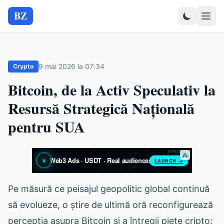
BZ
9 mai 2026 la 07:34
Crypto
Bitcoin, de la Activ Speculativ la
Resursă Strategică Națională
pentru SUA
Pe măsură ce peisajul geopolitic global continuă
să evolueze, o știre de ultimă oră reconfigurează
percepția asupra Bitcoin și a întregii piețe cripto: