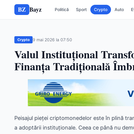
BZ
Bayz
Politică
Sport
Crypto
Auto
E
9 mai 2026 la 07:50
Crypto
Valul Instituțional Trans
Finanța Tradițională Îmbr
Peisajul pieței criptomonedelor este în plină t
a adoptării instituționale. Ceea ce până nu de