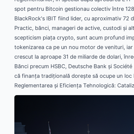
spot pentru Bitcoin gestionau colectiv între 128 ș
BlackRock's IBIT fiind lider, cu aproximativ 72 d
Practic, bănci, manageri de active, custodi și alt
scepticism piața crypto, sunt acum profund implic
tokenizarea ca pe un nou motor de venituri, iar 
crescut la aproape 31 de miliarde de dolari, înr
Bănci precum HSBC, Deutsche Bank și Société G
că finanța tradițională dorește să ocupe un loc l
Reglementarea și Eficiența Tehnologică: Cataliz