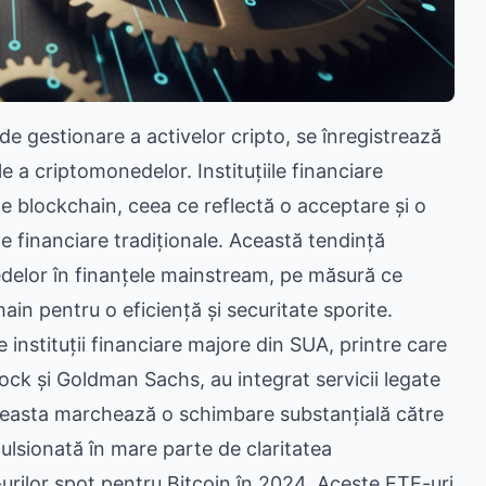
 de gestionare a activelor cripto, se înregistrează
le a criptomonedelor. Instituțiile financiare
pe blockchain, ceea ce reflectă o acceptare și o
ele financiare tradiționale. Această tendință
edelor în finanțele mainstream, pe măsură ce
hain pentru o eficiență și securitate sporite.
 instituții financiare majore din SUA, printre care
 și Goldman Sachs, au integrat servicii legate
 Aceasta marchează o schimbare substanțială către
pulsionată în mare parte de claritatea
urilor spot pentru Bitcoin în 2024. Aceste ETF-uri