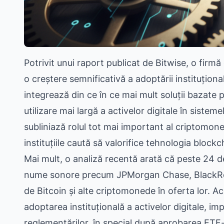
Potrivit unui raport publicat de Bitwise, o firmă
o creștere semnificativă a adoptării instituționa
integrează din ce în ce mai mult soluții bazate 
utilizare mai largă a activelor digitale în sistem
subliniază rolul tot mai important al criptomon
instituțiile caută să valorifice tehnologia blockc
Mai mult, o analiză recentă arată că peste 24 de
nume sonore precum JPMorgan Chase, BlackRock
de Bitcoin și alte criptomonede în oferta lor.
adoptarea instituțională a activelor digitale, im
reglementărilor, în special după aprobarea ETF-