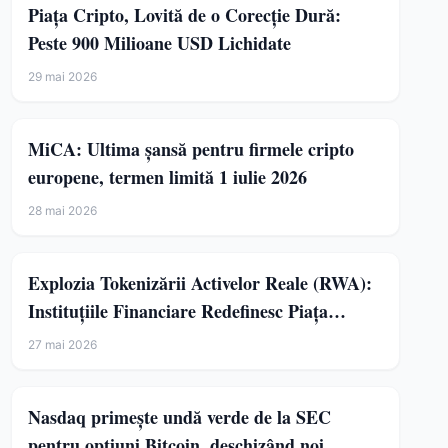
Piața Cripto, Lovită de o Corecție Dură:
Peste 900 Milioane USD Lichidate
29 mai 2026
MiCA: Ultima șansă pentru firmele cripto
europene, termen limită 1 iulie 2026
28 mai 2026
Explozia Tokenizării Activelor Reale (RWA):
Instituțiile Financiare Redefinesc Piața
Cripto
27 mai 2026
Nasdaq primește undă verde de la SEC
pentru opțiuni Bitcoin, deschizând noi