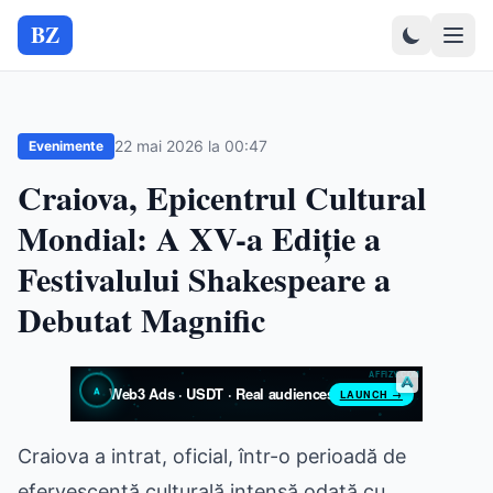
BZ
22 mai 2026 la 00:47
Evenimente
Craiova, Epicentrul Cultural
Mondial: A XV-a Ediție a
Festivalului Shakespeare a
Debutat Magnific
Craiova a intrat, oficial, într-o perioadă de
efervescență culturală intensă odată cu