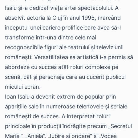
Isaiu și-a dedicat viața artei spectacolului. A
absolvit actoria la Cluj în anul 1995, marcând
începutul unei cariere prolifice care avea să-l
transforme într-una dintre cele mai
recognoscibile figuri ale teatrului și televiziunii
românești. Versatilitatea sa artistică i-a permis să
abordeze cu succes atât roluri complexe pe
scenă, cât și personaje care au cucerit publicul
micului ecran.
Ioan Isaiu a devenit extrem de popular prin
aparițiile sale în numeroase telenovele și seriale
românești de succes. A interpretat roluri
principale în producții îndrăgite precum „Secretul
Mariei”, „Aniela”, „Iubire și onoare” și „Vocea