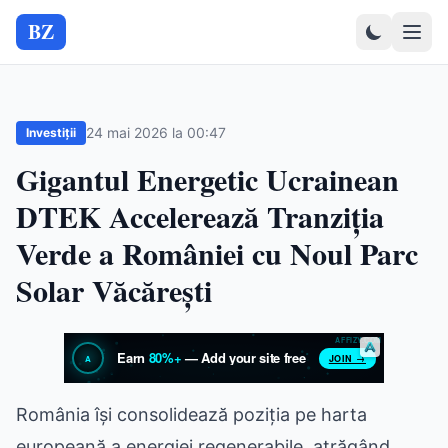
BZ
24 mai 2026 la 00:47
Investiții
Gigantul Energetic Ucrainean
DTEK Accelerează Tranziția
Verde a României cu Noul Parc
Solar Văcărești
România își consolidează poziția pe harta
europeană a energiei regenerabile, atrăgând