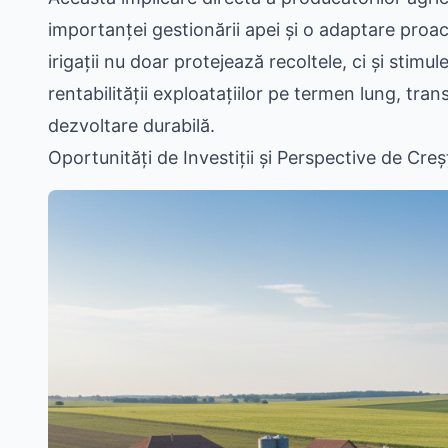
importanței gestionării apei și o adaptare proacti
irigații nu doar protejează recoltele, ci și stimul
rentabilității exploatațiilor pe termen lung, tr
dezvoltare durabilă.
Oportunități de Investiții și Perspective de Creș