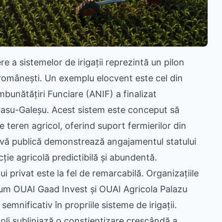
e a sistemelor de irigații reprezintă un pilon
ii românești. Un exemplu elocvent este cel din
bunătățiri Funciare (ANIF) a finalizat
Carasu-Galeșu. Acest sistem este conceput să
teren agricol, oferind suport fermierilor din
iativă publică demonstrează angajamentul statului
ție agricolă predictibilă și abundentă.
lui privat este la fel de remarcabilă. Organizațiile
recum OUAI Gaad Invest și OUAI Agricola Palazu
t semnificativ în propriile sisteme de irigații.
oli subliniază o conștientizare crescândă a