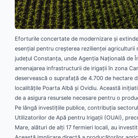
Eforturile concertate de modernizare și extinder
esențial pentru creșterea rezilienței agricultur
județul Constanța, unde Agenția Națională de Îm
amenajarea infrastructurii de irigații în zona 
deservească o suprafață de 4.700 de hectare de 
localitățile Poarta Albă și Ovidiu. Această iniț
de a asigura resursele necesare pentru o produc
Pe lângă investițiile publice, contribuția sectoru
Utilizatorilor de Apă pentru Irigații (OUAI), p
Mare, alături de alți 17 fermieri locali, au investi
Această implicare directă a producătorilor agric