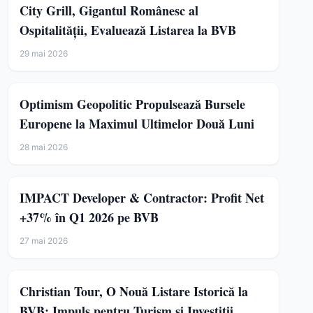
City Grill, Gigantul Românesc al
Ospitalității, Evaluează Listarea la BVB
29 mai 2026
Optimism Geopolitic Propulsează Bursele
Europene la Maximul Ultimelor Două Luni
28 mai 2026
IMPACT Developer & Contractor: Profit Net
+37% în Q1 2026 pe BVB
27 mai 2026
Christian Tour, O Nouă Listare Istorică la
BVB: Impuls pentru Turism și Investiții