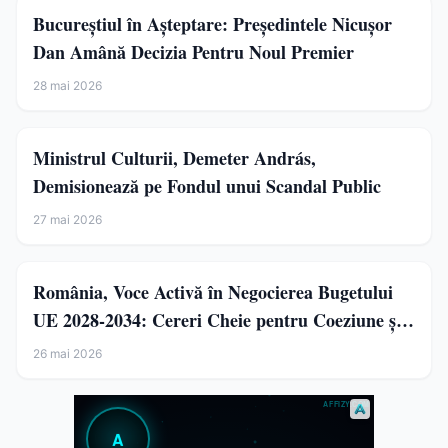
Bucureștiul în Așteptare: Președintele Nicușor
Dan Amână Decizia Pentru Noul Premier
28 mai 2026
Ministrul Culturii, Demeter András,
Demisionează pe Fondul unui Scandal Public
27 mai 2026
România, Voce Activă în Negocierea Bugetului
UE 2028-2034: Cereri Cheie pentru Coeziune și
Agricultură
26 mai 2026