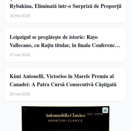
Rybakina, Eliminată într-o Surpriză de Proporții
28 mai 2026
Leipzigul se pregătește de istorie: Rayo
Vallecano, cu Rațiu titular, în finala Conference
League
27 mai 2026
Kimi Antonelli, Victorios în Marele Premiu al
Canadei: A Patra Cursă Consecutivă Câștigată
26 mai 2026