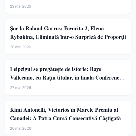
29 mai 2026
Șoc la Roland Garros: Favorita 2, Elena
Rybakina, Eliminată într-o Surpriză de Proporții
28 mai 2026
Leipzigul se pregătește de istorie: Rayo
Vallecano, cu Rațiu titular, în finala Conference
League
27 mai 2026
Kimi Antonelli, Victorios în Marele Premiu al
Canadei: A Patra Cursă Consecutivă Câștigată
26 mai 2026