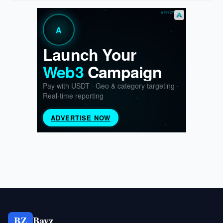
BZ
Bayz