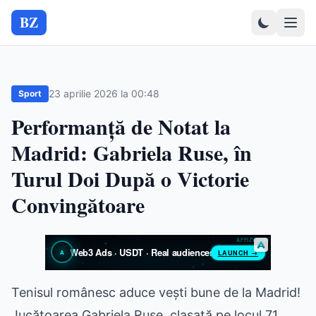
BZ
23 aprilie 2026 la 00:48
Sport
Performanță de Notat la
Madrid: Gabriela Ruse, în
Turul Doi După o Victorie
Convingătoare
Tenisul românesc aduce vești bune de la Madrid!
Jucătoarea Gabriela Ruse, clasată pe locul 71