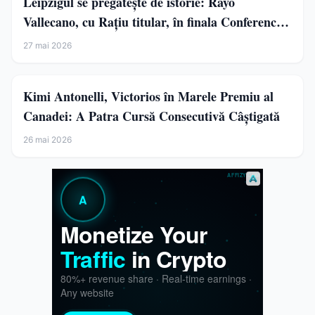
Leipzigul se pregătește de istorie: Rayo
Vallecano, cu Rațiu titular, în finala Conference
League
27 mai 2026
Kimi Antonelli, Victorios în Marele Premiu al
Canadei: A Patra Cursă Consecutivă Câștigată
26 mai 2026