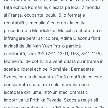
față echipa României, clasată pe locul 7 mondial,
și Franța, ocupanta locului 5, o formație
redutabilă și medaliată cu bronz la ediția
precedentă a Mondialelor. Meciul a debutat cu o
înfrângere pentru tricolore, Adina Diaconu fiind
învinsă de Jia Nan Yuan într-o partidă
echilibrată, scor 3-2 (7-11, 13-11, 11-8, 8-11, 11-5).
Momentul de cotitură a venit odată cu intrarea în
scenă a liderei echipei României, Bernadette
Szocs, care a demonstrat încă o dată de ce este
considerată una dintre cele mai valoroase
jucătoare din lume. Într-un meci dramatic
împotriva lui Prithika Pavade, Szocs a reușit să
egaleze scorul general la 1-1, impunându-se cu 3-