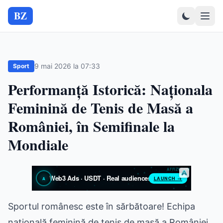
BZ
9 mai 2026 la 07:33
Sport
Performanță Istorică: Naționala
Feminină de Tenis de Masă a
României, în Semifinale la
Mondiale
Sportul românesc este în sărbătoare! Echipa
națională feminină de tenis de masă a României